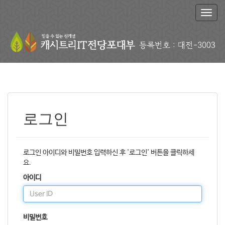
T
o
g
g
l
e
n
a
v
i
g
로그인
a
t
i
로그인 아이디와 비밀번호 입력하신 후 '로그인' 버튼을 클릭하세
o
요.
n
아이디
비밀번호