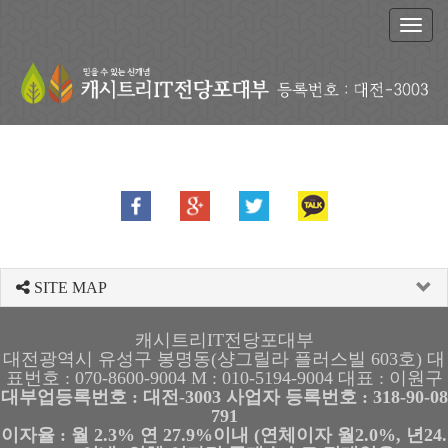
T
o
g
g
l
e
n
a
v
i
g
a
t
SITE MAP
i
o
n
캐시트리IT전당포대부
대전광역시 유성구 봉명동(샹그릴라 플러스빌 603호) 대
표번호 : 070-8600-9004 M : 010-5194-9004 대표 : 이원구
대부업등록번호 : 대전-3003 사업자 등록번호 : 318-90-08
791
이자율 : 월 2.3% 연 27.9%이내 (연체이자 월2.0%, 년24.